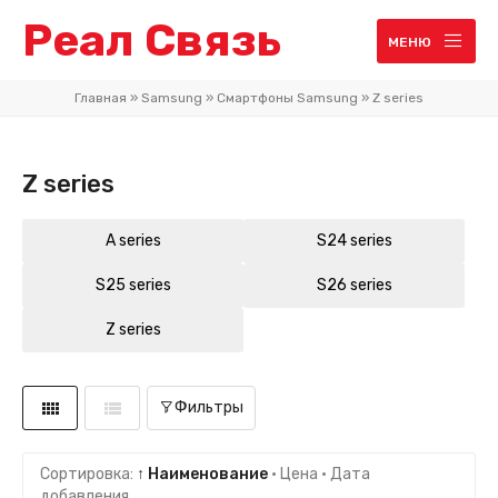
Реал Связь
МЕНЮ
Главная
»
Samsung
»
Смартфоны Samsung
»
Z series
Z series
A series
S24 series
S25 series
S26 series
Z series
Фильтры
Сортировка:
↑ Наименование
·
Цена
·
Дата
добавления