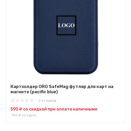
Картхолдер ORG SafeMag футляр для карт на
магните (pacific blue)
0 отзывов
590 ₽
со скидкой при оплате наличными
700 ₽
по карте