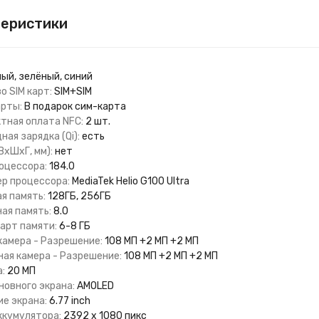
теристики
ый, зелёный, синий
о SIM карт:
SIM+SIM
арты:
В подарок сим-карта
тная оплата NFC:
2 шт.
ая зарядка (Qi):
есть
ВхШхГ, мм):
нет
оцессора:
184.0
ер процессора:
MediaTek Helio G100 Ultra
я память:
128ГБ, 256ГБ
ая память:
8.0
карт памяти:
6-8 ГБ
камера - Разрешение:
108 МП +2 МП +2 МП
ая камера - Разрешение:
108 МП +2 МП +2 МП
:
20 МП
новного экрана:
AMOLED
е экрана:
6.77 inch
ккумулятора:
2392 x 1080 пикс