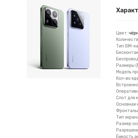
Харак
Цвет:
чёрн
Количеств
Тип SIM-к
Бесконтак
Беспроводн
Размеры (
Модель пр
Кол-во яд
Встроенна
Оперативн
Слот для 
Основная 
Фронтальн
Тип экрана
Размер ос
Разрешени
Ёмкость а