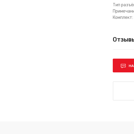
Тип разъё
Примечани
Комплект:
Отзывы
НА