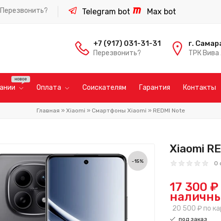
Перезвонить?
Telegram bot
Max bot
+7 (917) 031-31-31
г. Самар
Перезвонить?
ТРК Вива 
пании
Оплата
Соискателям
Гарантия
Контакты
Главная
»
Xiaomi
»
Смартфоны Xiaomi
»
REDMI Note
Xiaomi RE
-15%
0 
17 300 ₽
наличн
20 500 ₽
по ка
под заказ