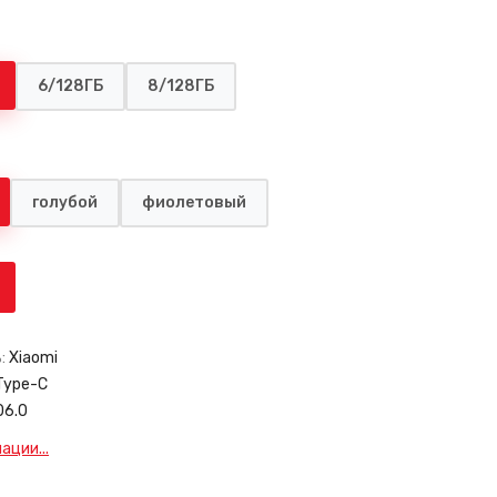
6/128ГБ
8/128ГБ
голубой
фиолетовый
:
Xiaomi
Type-C
06.0
ции...