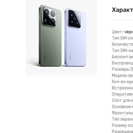
Харак
Цвет:
чёр
Тип SIM сл
Количеств
Тип SIM-к
Бесконтак
Беспроводн
Размеры (
Модель пр
Кол-во яд
Встроенна
Оперативн
Слот для 
Основная 
Фронтальн
Тип экрана
Размер ос
Разрешени