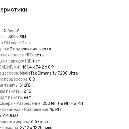
теристики
ный, белый
ота:
SIM+eSIM
о SIM карт:
2 шт.
арты:
В подарок сим-карта
тная оплата NFC:
есть
ая зарядка (Qi):
нет
ВхШхГ, мм):
161.4 х 74.2 x 8.9
оцессора:
MediaTek Dimensity 7200 Ultra
ер процессора:
8.0
я память:
512ГБ
ая память:
12 ГБ
карт памяти:
нет
камера - Разрешение:
200 МП + 8 МП + 2 МП
ая камера - Разрешение:
16 МП
:
AMOLED
новного экрана:
6.67 inch
е экрана:
2712 x 1220 пикс