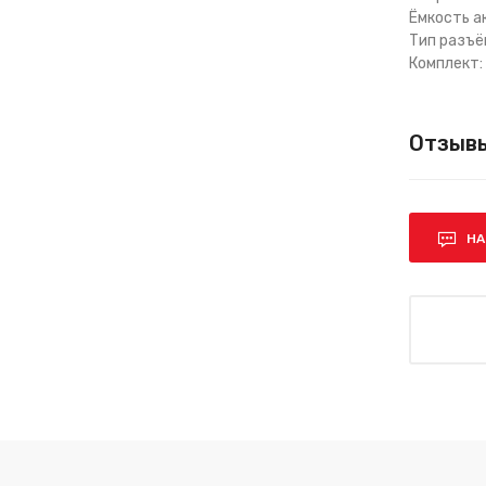
Ёмкость а
Тип разъё
Комплект:
Отзывы
НА