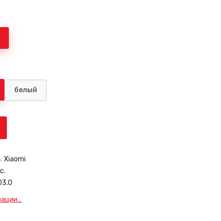
белый
:
Xiaomi
с.
03.0
ции...