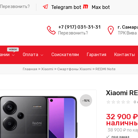
Перезвонить?
Telegram bot
Max bot
+7 (917) 031-31-31
г. Самар
Перезвонить?
ТРК Вива 
пании
Оплата
Соискателям
Гарантия
Контакты
Главная
»
Xiaomi
»
Смартфоны Xiaomi
»
REDMI Note
Xiaomi RE
-15%
0 
32 900 ₽
наличн
38 900 ₽
по ка
под заказ