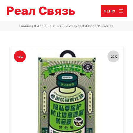
Реал Связь
МЕНЮ
Главная
»
Apple
»
Защитные стёкла
»
iPhone 15-series
new
-22%