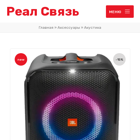
Реал Связь
МЕНЮ
Главная
»
Аксессуары
»
Акустика
new
-15%