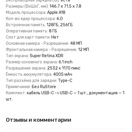
Беспроводная зарядка (Qi):
есть
Размеры (ВхШхГ, мм):
146.7 x 71.5 x 7.8
Модель процессора:
Apple A18
Кол-во ядер процессора:
6.0
Встроенная память:
128ГБ, 256ГБ
Оперативная память:
8 ГБ
Слот для карт памяти:
Нет
Основная камера - Разрешение:
48 МП
Фронтальная камера - Разрешение:
12 МП
Тип экрана:
Super Retina XDR
Размер основного экрана:
6.1 inch
Разрешение экрана:
2532 x 1170 пикс
Ёмкость аккумулятора:
4005 мАч
Тип разъёма для зарядки:
Type-C
Примечание:
Без RuStore
Комплект:
кабель USB-C -> USB-C — 1 шт., документация — 1
шт.
Отзывы и комментарии