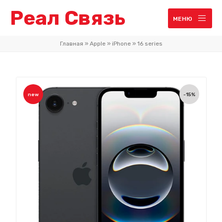
Реал Связь
МЕНЮ
Главная
»
Apple
»
iPhone
»
16 series
new
-15%