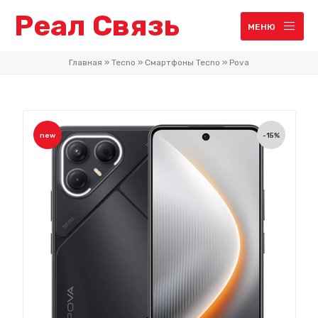
Реал Связь
МЕНЮ
Главная
»
Tecno
»
Смартфоны Tecno
»
Pova
new
-15%