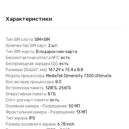
Характеристики
Тип SIM слота:
SIM+SIM
Количество SIM карт:
2 шт.
Тип SIM-карты:
В подарок сим-карта
Бесконтактная оплата NFC:
есть
Беспроводная зарядка (Qi):
есть
Размеры (ВхШхГ, мм):
167.29 х 75.4 х 8.8
Модель процессора:
MediaTek Dimensity 7300 Ultimate
Кол-во ядер процессора:
8.0
Встроенная память:
128ГБ, 256ГБ
Оперативная память:
8 ГБ
Слот для карт памяти:
есть
Основная камера - Разрешение:
50 МП
Фронтальная камера - Разрешение:
13 МП
Тип экрана:
IPS
Размер основного экрана:
6.78 inch